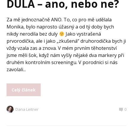
DULA – ano, nebo ne?
Za mě jednoznačně ANO. To, co pro mě udělala
Monika, bylo naprosto úžasný a od tý doby bych
nikdy nerodila bez duly
Jako vystrašená
prvorodička, ale i jako „zkušená“ druhorodička bych ji
vždy vzala zas a znova. V mém prvním těhotenství
jsme měli šok, když nám vyšly nějaké dva markery při
druhém kontrolním screeningu. V porodnici si nás
zavolali...
Celý článek
Dana Leitner
0