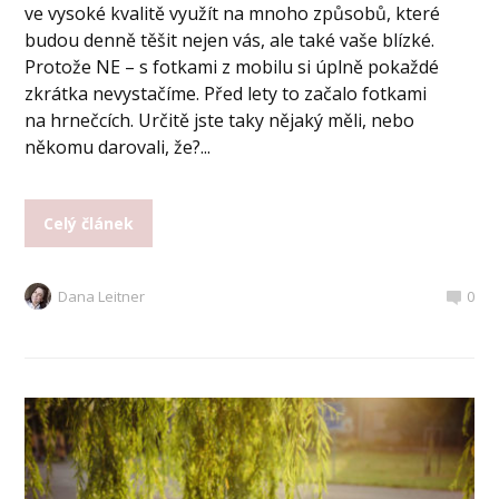
ve vysoké kvalitě využít na mnoho způsobů, které
budou denně těšit nejen vás, ale také vaše blízké.
Protože NE – s fotkami z mobilu si úplně pokaždé
zkrátka nevystačíme. Před lety to začalo fotkami
na hrnečcích. Určitě jste taky nějaký měli, nebo
někomu darovali, že?...
Celý článek
Dana Leitner
0