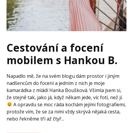
Cestování a focení
mobilem s Hankou B.
Napadlo mě, že na svém blogu dám prostor i jiným
nadšencům do focení a jedním z nich je moje
kamarádka z mládí Hanka Boušková. Všimla jsem si,
že stejně tak, jako já, když někam jede, víc fotí, než jí.
A opravdu se moc ráda kochám jejími fotografiemi,
protože vím, že se za nimi vždy skrývá nějaká cesta,
nebo řekněme tří až čtyř...