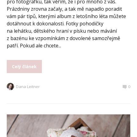
pro fotografku, tak věřím, že i pro mnoho z vás.
Prázdniny zrovna začaly, a tak mě napadlo poradit
vám pár tipů, kterými album z letošního léta můžete
dotáhnout k dokonalosti. Fotky pohodičky
na lehátku, dětského hraní v písku nebo mávání
z bazénu ke vzpomínkám z dovolené samozřejmě
patří. Pokud ale chcete...
Celý článek
Dana Leitner
0