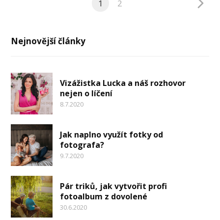
1
2
Nejnovější články
Vizážistka Lucka a náš rozhovor
nejen o líčení
8.7.2020
Jak naplno využít fotky od
fotografa?
9.7.2020
Pár triků, jak vytvořit profi
fotoalbum z dovolené
30.6.2020