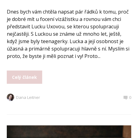
Dnes bych vám chtěla napsat pár řádků k tomu, proč
je dobré mít u focení vizážistku a rovnou vám chci
představit Lucku Uxovou, se kterou spolupracuji
nejčastěji. S Luckou se známe už mnoho let, ještě,
když jsme byly teenagerky. Lucka a její osobnost je
úžasná a primárně spolupracuji hlavně s ní. Myslím si
proto, že byste ji měli poznat i vy! Proto...
Celý článek
Dana Leitner
0