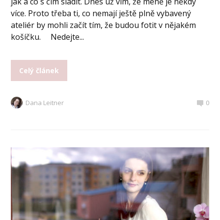
jak a co s čím sladit. Dnes už vím, že méně je někdy
více. Proto třeba ti, co nemají ještě plně vybavený
ateliér by mohli začít tím, že budou fotit v nějakém
košíčku. Nedejte...
Celý článek
Dana Leitner
0