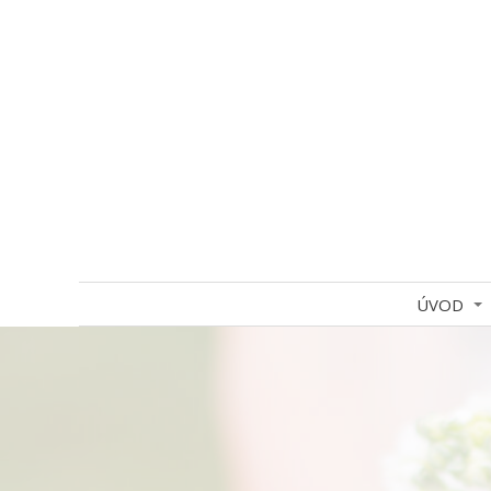
ÚVOD
KON