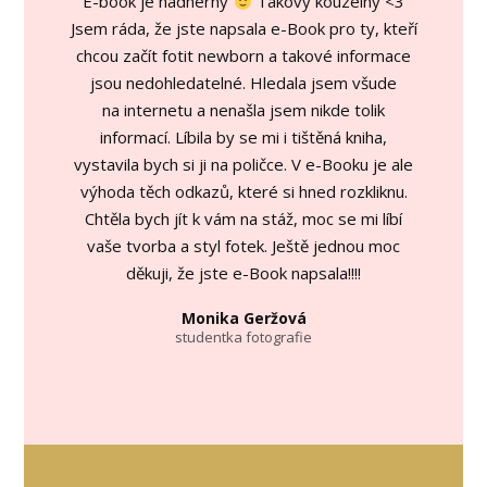
E-book je nádherný
Takový kouzelný <3
Jsem ráda, že jste napsala e-Book pro ty, kteří
chcou začít fotit newborn a takové informace
jsou nedohledatelné. Hledala jsem všude
na internetu a nenašla jsem nikde tolik
informací. Líbila by se mi i tištěná kniha,
vystavila bych si ji na poličce. V e-Booku je ale
výhoda těch odkazů, které si hned rozkliknu.
Chtěla bych jít k vám na stáž, moc se mi líbí
vaše tvorba a styl fotek. Ještě jednou moc
děkuji, že jste e-Book napsala!!!!
Monika Geržová
studentka fotografie