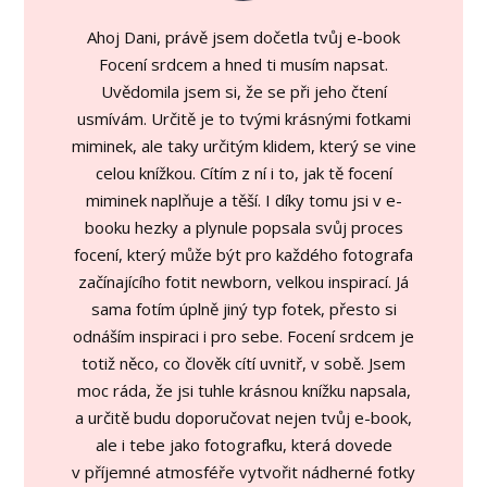
Ahoj Dani, právě jsem dočetla tvůj e-book
Focení srdcem a hned ti musím napsat.
Uvědomila jsem si, že se při jeho čtení
usmívám. Určitě je to tvými krásnými fotkami
miminek, ale taky určitým klidem, který se vine
celou knížkou. Cítím z ní i to, jak tě focení
miminek naplňuje a těší. I díky tomu jsi v e-
booku hezky a plynule popsala svůj proces
focení, který může být pro každého fotografa
začínajícího fotit newborn, velkou inspirací. Já
sama fotím úplně jiný typ fotek, přesto si
odnáším inspiraci i pro sebe. Focení srdcem je
totiž něco, co člověk cítí uvnitř, v sobě. Jsem
moc ráda, že jsi tuhle krásnou knížku napsala,
a určitě budu doporučovat nejen tvůj e-book,
ale i tebe jako fotografku, která dovede
v příjemné atmosféře vytvořit nádherné fotky