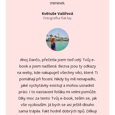
miminek.
Květuše Vašířová
Fotografka flat lay
Ahoj Dančo, přečetla jsem teď celý Tvůj e-
book a jsem nadšená. Bezva jsou ty odkazy
na weby, kde nakupuješ všechny věci, které Ti
pomáhají při focení. Nikdy by mě nenapadlo,
jaké vychytávky existují a mohou usnadnit
práci. I to nastavení foťáku mi velmi pomůže.
Díky moc za tento Tvůj e-book, teším se, jak
vše vyzkouším. Já bych se asi ještě dlouho
sama trápila. Fakt hodně dobrých tipů. Děkuji