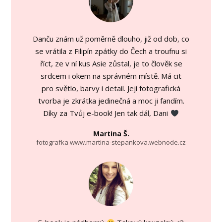
Danču znám už poměrně dlouho, již od dob, co
se vrátila z Filipín zpátky do Čech a troufnu si
říct, ze v ní kus Asie zůstal, je to člověk se
srdcem i okem na správném místě. Má cit
pro světlo, barvy i detail. Její fotografická
tvorba je zkrátka jedinečná a moc ji fandím.
Díky za Tvůj e-book! Jen tak dál, Dani
Martina Š.
fotografka www.martina-stepankova.webnode.cz