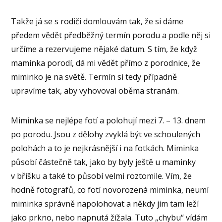
Takže já se s rodiči domlouvám tak, že si dáme
předem vědět předběžný termín porodu a podle něj si
určíme a rezervujeme nějaké datum. S tím, že když
maminka porodí, dá mi vědět přímo z porodnice, že
miminko je na světě. Termín si tedy případně
upravíme tak, aby vyhovoval oběma stranám.
Miminka se nejlépe fotí a polohují mezi 7. – 13. dnem
po porodu. Jsou z dělohy zvyklá být ve schoulených
polohách a to je nejkrásnější i na fotkách. Miminka
působí částečně tak, jako by byly ještě u maminky
v bříšku a také to působí velmi roztomile. Vím, že
hodně fotografů, co fotí novorozená miminka, neumí
miminka správně napolohovat a někdy jim tam leží
jako prkno, nebo napnutá žížala. Tuto „chybu“ vídám