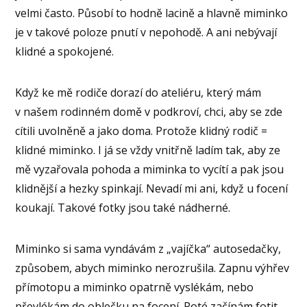
velmi často. Působí to hodně lacině a hlavně miminko
je v takové poloze pnutí v nepohodě. A ani nebývají
klidné a spokojené.
Když ke mě rodiče dorazí do ateliéru, který mám
v našem rodinném domě v podkroví, chci, aby se zde
cítili uvolněně a jako doma. Protože klidný rodič =
klidné miminko. I já se vždy vnitřně ladím tak, aby ze
mě vyzařovala pohoda a miminka to vycítí a pak jsou
klidnější a hezky spinkají. Nevadí mi ani, když u focení
koukají. Takové fotky jsou také nádherné.
Miminko si sama vyndávám z „vajíčka“ autosedačky,
způsobem, abych miminko nerozrušila. Zapnu výhřev
přímotopu a miminko opatrně vyslékám, nebo
převlékám do oblečku na focení. Poté začínám fotit