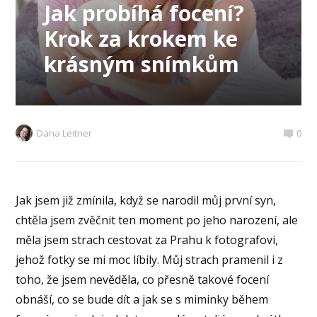
Jak probíhá focení?
Krok za krokem ke
krásným snímkům
Dana Leitner
0
Jak jsem již zmínila, když se narodil můj první syn,
chtěla jsem zvěčnit ten moment po jeho narození, ale
měla jsem strach cestovat za Prahu k fotografovi,
jehož fotky se mi moc líbily. Můj strach pramenil i z
toho, že jsem nevěděla, co přesně takové focení
obnáší, co se bude dít a jak se s miminky během