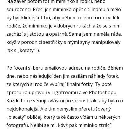
Na závěr potom fotím miminko s rodiči, nebo
sourozenci. Přeci jen miminko opět cítí mámu a mělo
by být klidnější. Chci, aby během celého focení viděli
rodiče, že miminko je v dobrých rukách a že se s ním
zachází s jistotou a opatrně. Sama jsem neměla ráda,
když v porodnici sestřičky s mými syny manipulovaly
jak s „koťaty“ :).
Po focení si beru emailovou adresu na rodiče. Během
dne, nebo následující den jim zasílám náhledy fotek,
ze kterých si rodiče vybírají finální fotky. Ty poté
zpracuji a upravuji v Lightroomu a ve Photoshopu.
Každé fotce věnuji zvláštní pozornost tak, aby byla co
nejdokonalejší. Ale tím nemyslím přeretušovaný
„placatý“ obličej, který také často vídám u některých
fotografů. Nelíbí se mi, když pak miminko ztrácí