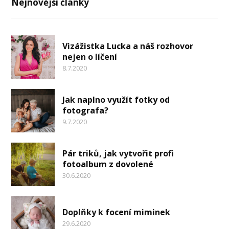
Nejnovější články
Vizážistka Lucka a náš rozhovor
nejen o líčení
8.7.2020
Jak naplno využít fotky od
fotografa?
9.7.2020
Pár triků, jak vytvořit profi
fotoalbum z dovolené
30.6.2020
Doplňky k focení miminek
29.6.2020