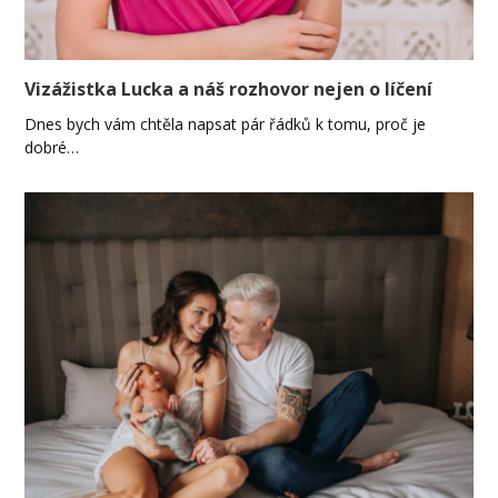
Vizážistka Lucka a náš rozhovor nejen o líčení
Dnes bych vám chtěla napsat pár řádků k tomu, proč je
dobré…