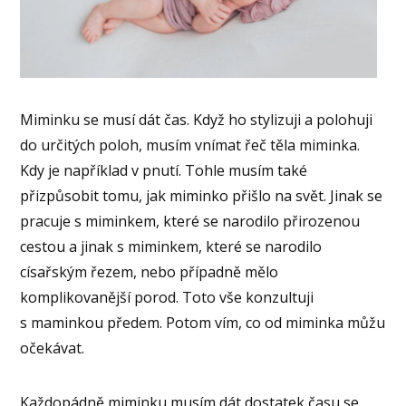
Miminku se musí dát čas. Když ho stylizuji a polohuji
do určitých poloh, musím vnímat řeč těla miminka.
Kdy je například v pnutí. Tohle musím také
přizpůsobit tomu, jak miminko přišlo na svět. Jinak se
pracuje s miminkem, které se narodilo přirozenou
cestou a jinak s miminkem, které se narodilo
císařským řezem, nebo případně mělo
komplikovanější porod. Toto vše konzultuji
s maminkou předem. Potom vím, co od miminka můžu
očekávat.
Každopádně miminku musím dát dostatek času se