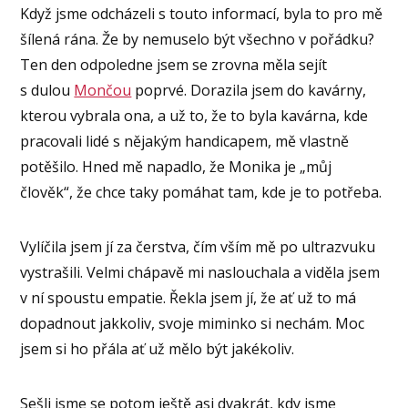
Když jsme odcházeli s touto informací, byla to pro mě
šílená rána. Že by nemuselo být všechno v pořádku?
Ten den odpoledne jsem se zrovna měla sejít
s dulou
Mončou
poprvé. Dorazila jsem do kavárny,
kterou vybrala ona, a už to, že to byla kavárna, kde
pracovali lidé s nějakým handicapem, mě vlastně
potěšilo. Hned mě napadlo, že Monika je „můj
člověk“, že chce taky pomáhat tam, kde je to potřeba.
Vylíčila jsem jí za čerstva, čím vším mě po ultrazvuku
vystrašili. Velmi chápavě mi naslouchala a viděla jsem
v ní spoustu empatie. Řekla jsem jí, že ať už to má
dopadnout jakkoliv, svoje miminko si nechám. Moc
jsem si ho přála ať už mělo být jakékoliv.
Sešli jsme se potom ještě asi dvakrát, kdy jsme