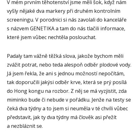
V mém prvním těhotenství jsme měli šok, když nám
vyšly nějaké dva markery při druhém kontrolním
screeningu. V porodnici si nás zavolali do kanceláře
s názvem GENETIKA a tam do nás tlačili informace,
které jsem vůbec nechtěla poslouchat.
Padaly tam vážně těžká slova, jakože bychom měli
zvážit potrat, nebo teda alespoň odběr plodové vody.
Já jsem řekla, že ani s jednou možností nepočítám,
tak doporučili jakýsi odběr krve, která se prý posílá
do Hong kongu na rozbor. Z něj se má vyzjistit, zda
miminko bude či nebude v pořádku. Jenže na testy se
čeká dva týdny a to jsem si neuměla v té chvíli vůbec
představit, jak ty dva týdny má člověk asi přežít
a nezbláznit se.