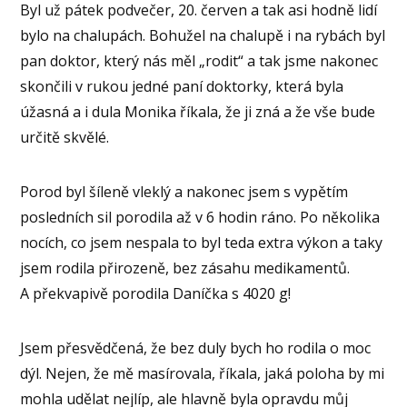
Byl už pátek podvečer, 20. červen a tak asi hodně lidí
bylo na chalupách. Bohužel na chalupě i na rybách byl
pan doktor, který nás měl „rodit“ a tak jsme nakonec
skončili v rukou jedné paní doktorky, která byla
úžasná a i dula Monika říkala, že ji zná a že vše bude
určitě skvělé.
Porod byl šíleně vleklý a nakonec jsem s vypětím
posledních sil porodila až v 6 hodin ráno. Po několika
nocích, co jsem nespala to byl teda extra výkon a taky
jsem rodila přirozeně, bez zásahu medikamentů.
A překvapivě porodila Daníčka s 4020 g!
Jsem přesvědčená, že bez duly bych ho rodila o moc
dýl. Nejen, že mě masírovala, říkala, jaká poloha by mi
mohla udělat nejlíp, ale hlavně byla opravdu můj