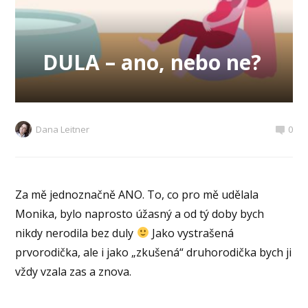
DULA – ano, nebo ne?
Dana Leitner
0
Za mě jednoznačně ANO. To, co pro mě udělala
Monika, bylo naprosto úžasný a od tý doby bych
nikdy nerodila bez duly
Jako vystrašená
prvorodička, ale i jako „zkušená“ druhorodička bych ji
vždy vzala zas a znova.