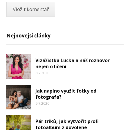
Nejnovější články
Vizážistka Lucka a náš rozhovor
nejen o líčení
8.7.2020
Jak naplno využít fotky od
fotografa?
9.7.2020
Pár triků, jak vytvořit profi
fotoalbum z dovolené