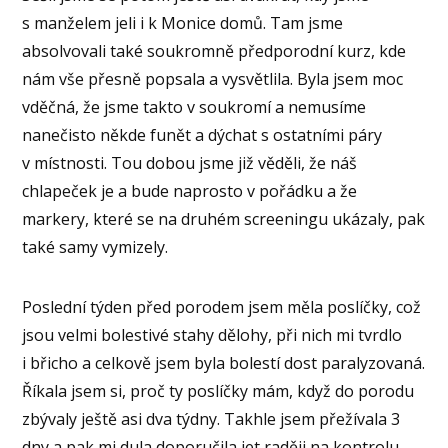
s manželem jeli i k Monice domů. Tam jsme
absolvovali také soukromně předporodní kurz, kde
nám vše přesně popsala a vysvětlila. Byla jsem moc
vděčná, že jsme takto v soukromí a nemusíme
nanečisto někde funět a dýchat s ostatními páry
v místnosti. Tou dobou jsme již věděli, že náš
chlapeček je a bude naprosto v pořádku a že
markery, které se na druhém screeningu ukázaly, pak
také samy vymizely.
Poslední týden před porodem jsem měla poslíčky, což
jsou velmi bolestivé stahy dělohy, při nich mi tvrdlo
i břicho a celkově jsem byla bolestí dost paralyzovaná.
Říkala jsem si, proč ty poslíčky mám, když do porodu
zbývaly ještě asi dva týdny. Takhle jsem přežívala 3
dny a pak mi dula doporučila jet raději na kontrolu