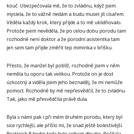
kouč. Ubezpečovala mě, že to zvládnu, když jsem
myslela, že to vážně nedám a budu muset jít císařem.
Věděla každý krok, který příjde a to mě uklidňovalo.
Protože jsem nevěděla, že po celou dobu porodu tam
rozhodně není doktor a že porodní asistentka tam
jen sem tam příjde změřit tep miminka v bříšku.
Přesto, že manžel byl poblíž, rozhodně jsem v něm
neměla tu oporu tak velikou. Protože on je dost
úzkostný a viděla jsem jeho beznaděj, že mi nemůže
pomoct. Rozhodně by mě nepřesvědčil, že to zvládnu.
Tak, jako mě přesvědčila právě dula.
Byla s námi pak i při mém druhém porodu, který byl
sice rychlejší, ale příšlo mi, že snad ještě bolestivější.
Poctivých 8 hodin teda bylo celkem dlouho. Počítala